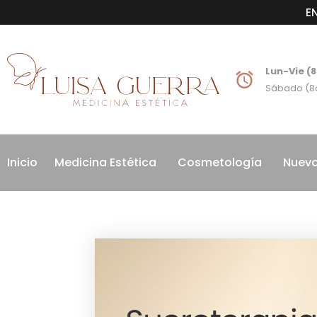
E
Lun-Vie (
Sábado (8
Inicio
Medicina Estética
Cosmetología
Nuevo