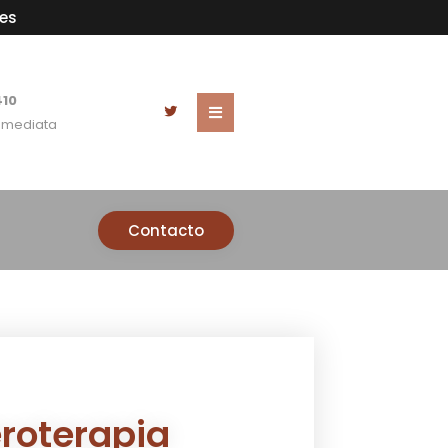
es
410
Inmediata
Contacto
roterapia