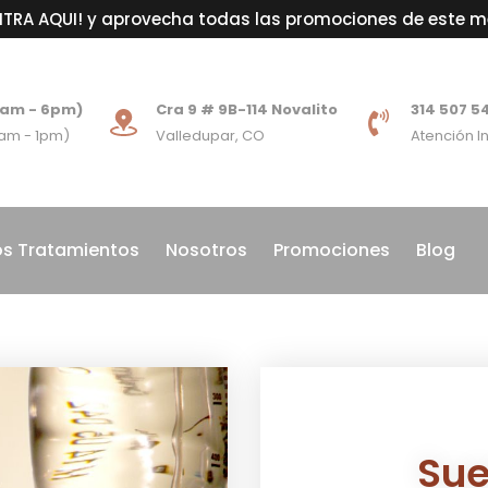
NTRA AQUI! y aprovecha todas las promociones de este m
8am - 6pm)
Cra 9 # 9B-114 Novalito
314 507 5
am - 1pm)
Valledupar, CO
Atención 
s Tratamientos
Nosotros
Promociones
Blog
Sue