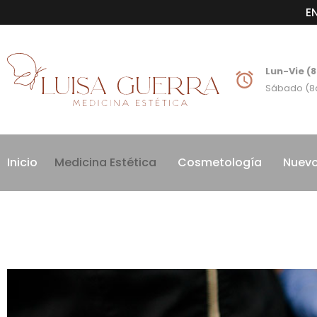
E
Lun-Vie (
Sábado (8
Inicio
Medicina Estética
Cosmetología
Nuevo