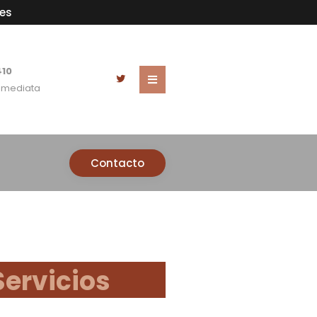
es
410
Inmediata
Contacto
Servicios